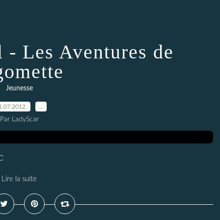
l - Les Aventures de
gomette
Jeunesse
1.07.2012
…
Par LadyScar
C
Lire la suite